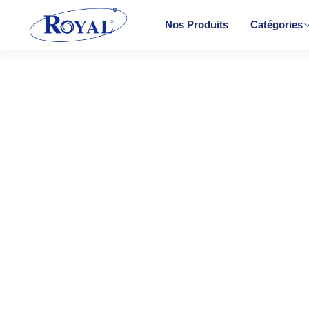
Nos Produits
Catégories
Climatisation & Chauffage
Cuisson
Froid
CHAUF
Lavage
Convect
Petit Électroménager
Halogèn
TV & Multimédia
PTC
Radiateu
Tous les produits
Soufflant
Tower