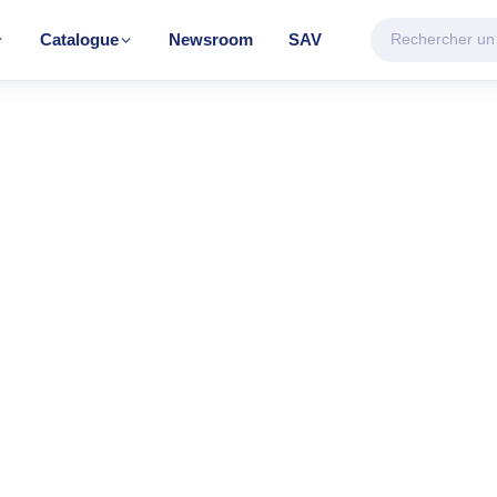
Catalogue
Newsroom
SAV
CATÉGORIE VEDETTE
Climatisation & Chauffage
Découvrir la gamme
FAGE
TRAITEMENT D'AIR
TRAITEMENT 
eur
Climatiseur mobile
Chauffe-eau éle
e
Mural Inverter
Mural On/Off
r BH