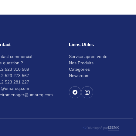
ntact
Liens Utiles
ntact commercial
Service après-vente
e question ?
Nos Produits
12 523 310 589
Categories
12 523 273 567
Newsroom
12 523 281 227
v@umareq.com
ectromenager@umareq.com
IZEMX
Développé par