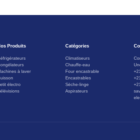
os Produits
Catégories
Co
éfrigérateurs
Climatiseurs
Co
ongélateurs
Chauffe-eau
Un
achines à laver
Four encastrable
+2
uisson
Encastrables
+2
etit électro
Sèche-linge
+2
élévisions
Aspirateurs
sa
el