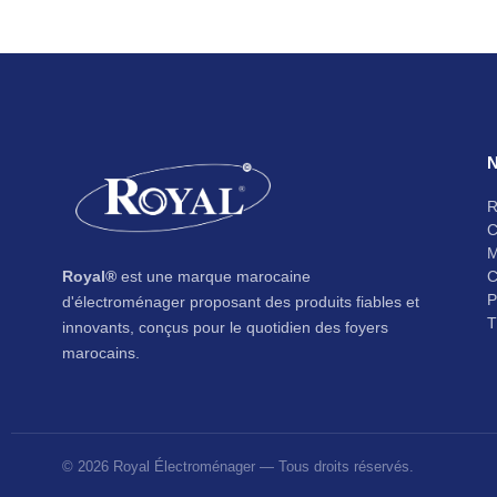
N
R
C
M
Royal®
est une marque marocaine
C
P
d'électroménager proposant des produits fiables et
T
innovants, conçus pour le quotidien des foyers
marocains.
© 2026 Royal Électroménager — Tous droits réservés.