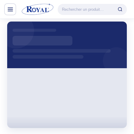
Climatisation & Chauffage
CATÉGORIE
VEDETTE
Climatisation
Cuisson
& Chauffage
Découvrir la
Froid
gamme
Lavage
CHAUFFAGE
Petit Électroménager
Convecteur
TV & Multimédia
Halogène
PTC
Tous les produits
Radiateur BH
Soufflant
Tower