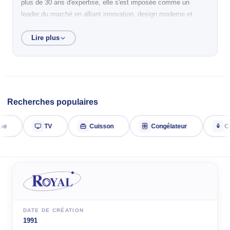
plus de 30 ans d'expertise, elle s'est imposée comme un
leader du marché en alliant innovation, design moderne et
accessibilité pour faciliter votre quotidien.
Lire plus
Nous développons des solutions complètes allant du froid au
lavage, en passant par la cuisson, le chauffage et les
téléviseurs. Chaque équipement est pensé pour répondre aux
besoins essentiels de chaque foyer avec des technologies
garantissant une fiabilité maximale.
Recherches populaires
Reconnue pour son excellent rapport qualité-prix, la marque
propose des produits robustes et durables, alliant performance
TV
Cuisson
Congélateur
Chauff
et simplicité d’utilisation. Notre mission est de vous offrir des
appareils intuitifs qui améliorent concrètement votre confort de
vie.
Avec Royal Électroménager, équipez votre maison en toute
sérénité. Nos experts sont à votre disposition pour vous
accompagner vers des solutions modernes, pratiques et
parfaitement adaptées à votre style de vie.
DATE DE CRÉATION
1991