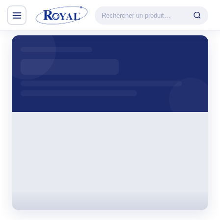
Climatisation & Chauffage
CATÉGORIE
VEDETTE
Climatisation
Cuisson
& Chauffage
Découvrir la
Froid
gamme
Lavage
CHAUFFAGE
Petit Électroménager
Convecteur
TV & Multimédia
Halogène
PTC
Tous les produits
Radiateur BH
Soufflant
Tower