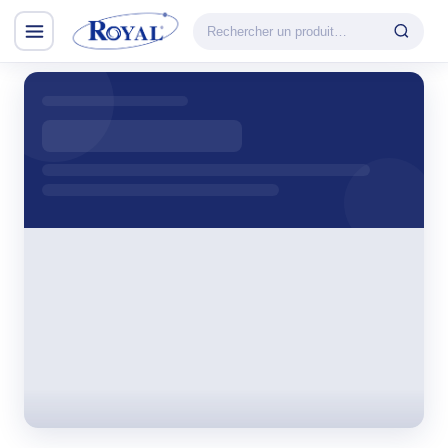
Climatisation & Chauffage
CATÉGORIE
VEDETTE
Climatisation
Cuisson
& Chauffage
Découvrir la
Froid
gamme
Lavage
CHAUFFAGE
Petit Électroménager
Convecteur
TV & Multimédia
Halogène
PTC
Tous les produits
Radiateur BH
Soufflant
Tower