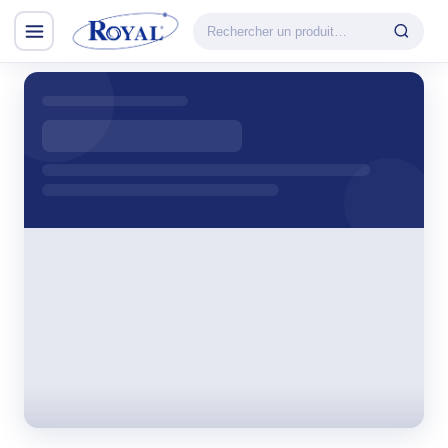
Climatisation & Chauffage
CATÉGORIE
VEDETTE
Climatisation
Cuisson
& Chauffage
Découvrir la
Froid
gamme
Lavage
CHAUFFAGE
Petit Électroménager
Convecteur
TV & Multimédia
Halogène
PTC
Tous les produits
Radiateur BH
Soufflant
Tower