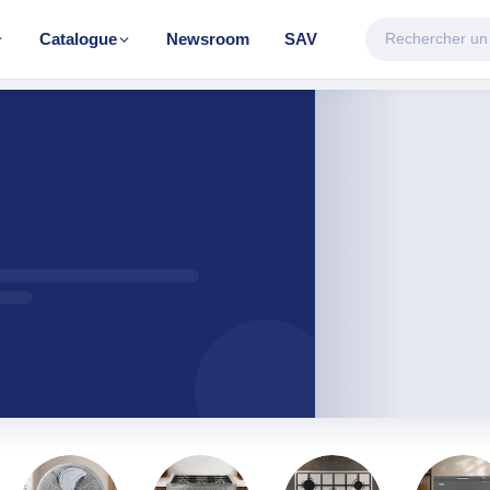
Catalogue
Newsroom
SAV
CATÉGORIE VEDETTE
Climatisation & Chauffage
Découvrir la gamme
FAGE
TRAITEMENT D'AIR
TRAITEMENT 
eur
Climatiseur mobile
Chauffe-eau éle
e
Mural Inverter
Mural On/Off
r BH