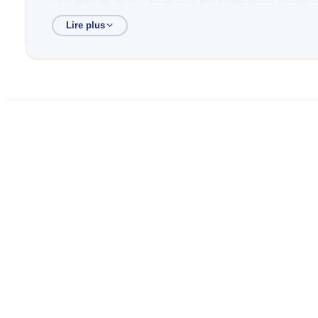
essentiels de chaque foyer avec des technologies garantiss
Lire plus
Reconnue pour son excellent rapport qualité-prix, la marque 
appareils intuitifs qui améliorent concrètement votre confort
Avec Royal Électroménager, équipez votre maison en toute 
adaptées à votre style de vie.
Recherches populaires
Lavage automatique
TV
Cuisson
DATE DE CRÉATION