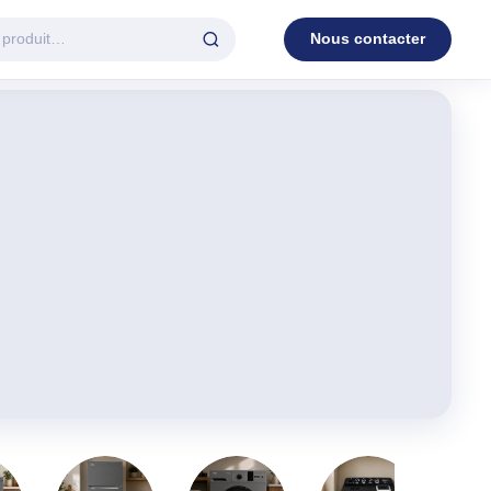
Nous contacter
D'EAU
VENTILATION
c.
3 en 1
Industrielle
Tour