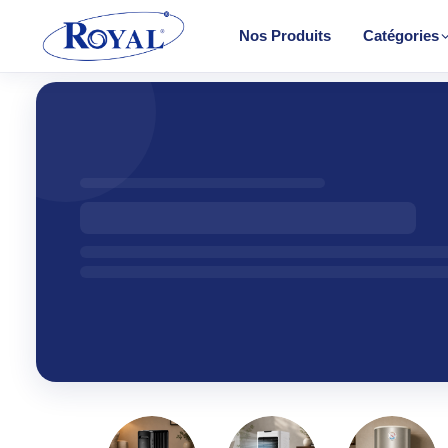
Nos Produits
Catégories
Climatisation & Chauffage
Cuisson
Froid
CHAUF
Lavage
Convect
Petit Électroménager
Halogèn
TV & Multimédia
PTC
Radiateu
Tous les produits
Soufflant
Tower