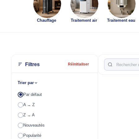
Chauffage
Traitement air
Traitement eau
Filtres
Réinitialiser
Trier par
Par défaut
A → Z
Z → A
Nouveautés
Popularité