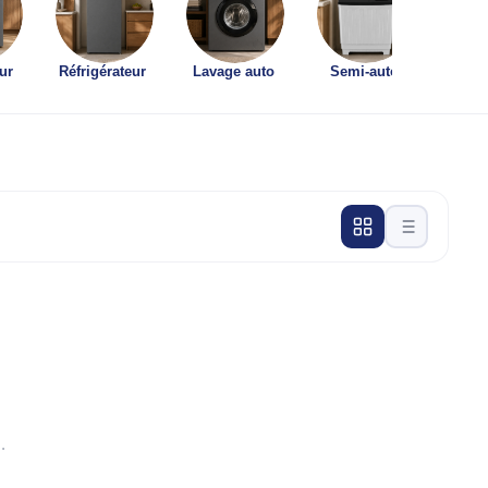
ur
Réfrigérateur
Lavage auto
Semi-auto
Lave-v
.