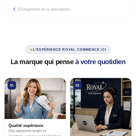
Chargement de la description…
TRAITEMENT D'AIR
Climatiseur mobile
Mural Inverter
Mural On/Off
L’EXPÉRIENCE ROYAL COMMENCE ICI
TRAITEMENT D'EAU
La marque qui pense
à votre quotidien
Chauffe-eau élec.
VENTILATION
01
02
3 en 1
Industrielle
Tour
Qualité supérieure
Des appareils testés et