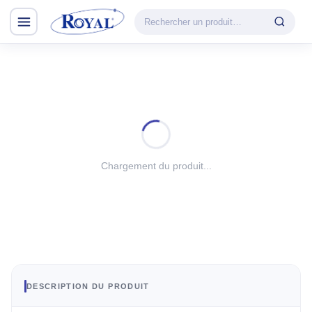
Climatisation & Chauffage
CATÉGORIE
VEDETTE
Climatisation
Cuisson
& Chauffage
Découvrir la
Froid
gamme
Lavage
Chargement du produit...
CHAUFFAGE
Petit Électroménager
Convecteur
TV & Multimédia
Halogène
PTC
Tous les produits
Radiateur BH
Soufflant
DESCRIPTION DU PRODUIT
Tower