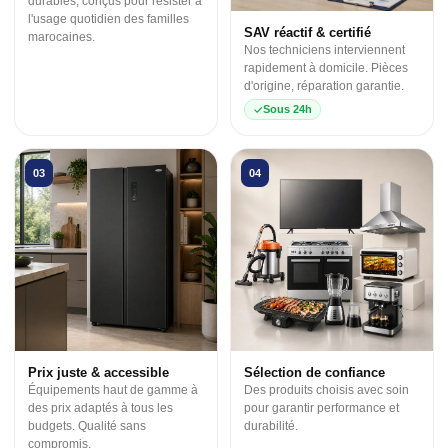
durables, conçus pour résister à
l'usage quotidien des familles
SAV réactif & certifié
marocaines.
Nos techniciens interviennent
rapidement à domicile. Pièces
d'origine, réparation garantie.
Sous 24h
03
04
Prix juste & accessible
Sélection de confiance
Équipements haut de gamme à
Des produits choisis avec soin
des prix adaptés à tous les
pour garantir performance et
budgets. Qualité sans
durabilité.
compromis.