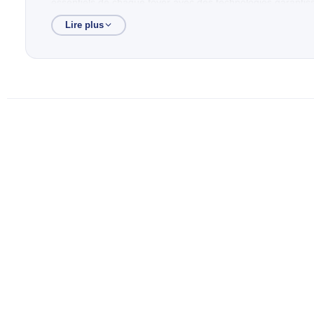
essentiels de chaque foyer avec des technologies garantiss
Lire plus
Reconnue pour son excellent rapport qualité-prix, la marque 
appareils intuitifs qui améliorent concrètement votre confort
Avec Royal Électroménager, équipez votre maison en toute 
adaptées à votre style de vie.
Recherches populaires
Lavage automatique
TV
Cuisson
DATE DE CRÉATION