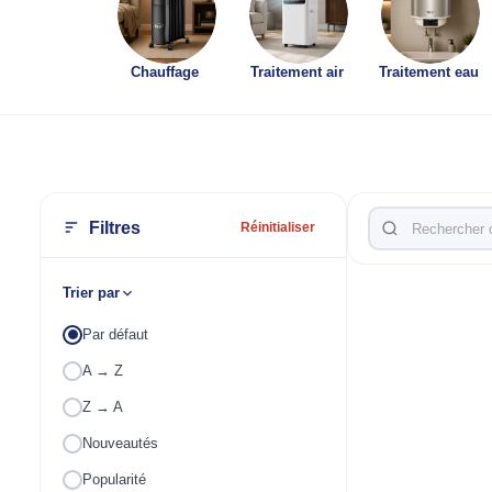
Chauffage
Traitement air
Traitement eau
Filtres
Réinitialiser
Trier par
Par défaut
A → Z
Z → A
Nouveautés
Popularité