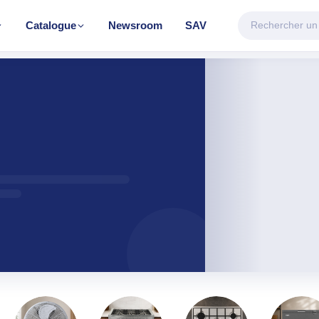
Catalogue
Newsroom
SAV
CATÉGORIE VEDETTE
Climatisation & Chauffage
Découvrir la gamme
FAGE
TRAITEMENT D'AIR
TRAITEMENT 
eur
Climatiseur mobile
Chauffe-eau éle
e
Mural Inverter
Mural On/Off
r BH