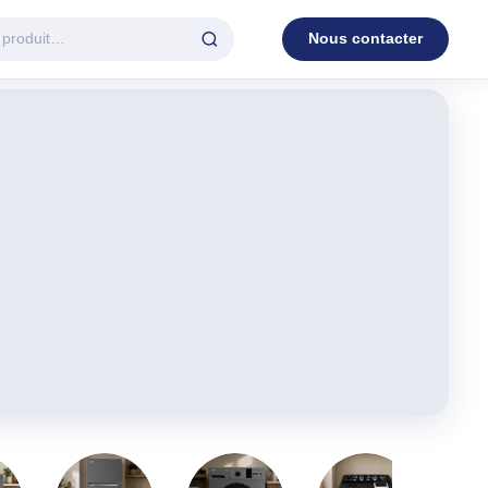
Nous contacter
D'EAU
VENTILATION
c.
3 en 1
Industrielle
Tour