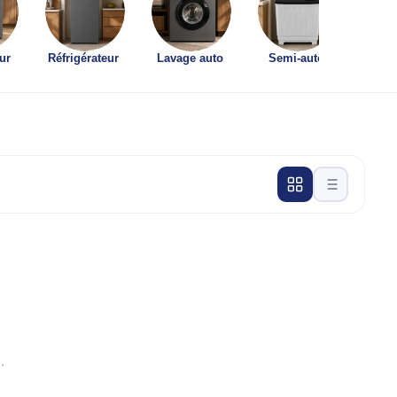
ur
Réfrigérateur
Lavage auto
Semi-auto
Lave-v
.