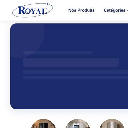
Nos Produits
Catégories
Climatisation & Chauffage
Cuisson
Froid
CHAUF
Lavage
Convect
Petit Électroménager
Halogèn
TV & Multimédia
PTC
Radiateu
Tous les produits
Soufflant
Tower