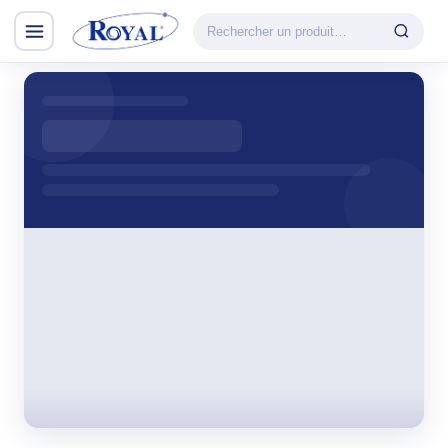
Climatisation & Chauffage
CATÉGORIE
VEDETTE
Climatisation
Cuisson
& Chauffage
Découvrir la
Froid
gamme
Lavage
CHAUFFAGE
Petit Électroménager
Convecteur
TV & Multimédia
Halogène
PTC
Tous les produits
Radiateur BH
Soufflant
Tower