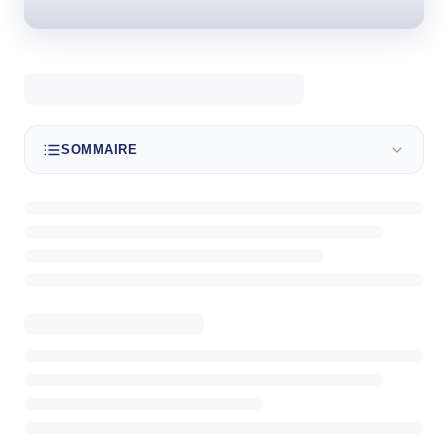
TRAITEMENT D'AIR
Climatiseur mobile
Mural Inverter
Mural On/Off
SOMMAIRE
TRAITEMENT D'EAU
Chauffe-eau élec.
VENTILATION
3 en 1
Industrielle
Tour