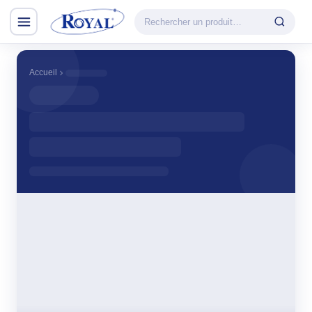
Climatisation & Chauffage
CATÉGORIE
Accueil
VEDETTE
Climatisation
Cuisson
& Chauffage
Découvrir la
Froid
gamme
Lavage
CHAUFFAGE
Petit Électroménager
Convecteur
TV & Multimédia
Halogène
PTC
Tous les produits
Radiateur BH
Soufflant
Tower