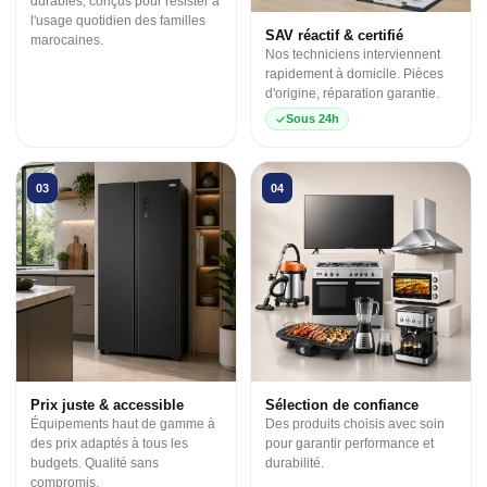
durables, conçus pour résister à
l'usage quotidien des familles
SAV réactif & certifié
marocaines.
Nos techniciens interviennent
rapidement à domicile. Pièces
d'origine, réparation garantie.
Sous 24h
03
04
Prix juste & accessible
Sélection de confiance
Équipements haut de gamme à
Des produits choisis avec soin
des prix adaptés à tous les
pour garantir performance et
budgets. Qualité sans
durabilité.
compromis.