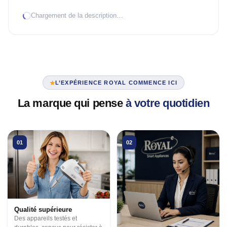
Chargement de la description…
TRAITEMENT D'AIR
Climatiseur mobile
Mural Inverter
Mural On/Off
L’EXPÉRIENCE ROYAL COMMENCE ICI
TRAITEMENT D'EAU
La marque qui pense
à votre quotidien
Chauffe-eau élec.
VENTILATION
01
02
3 en 1
Industrielle
Tour
Qualité supérieure
Des appareils testés et