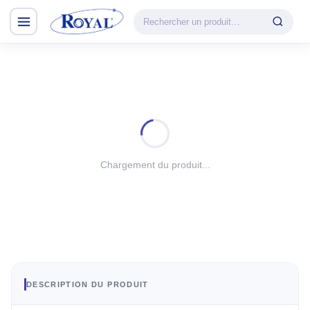
Climatisation & Chauffage
CATÉGORIE
VEDETTE
Climatisation
Cuisson
& Chauffage
Découvrir la
Froid
gamme
Lavage
Chargement du produit...
CHAUFFAGE
Petit Électroménager
Convecteur
TV & Multimédia
Halogène
PTC
Tous les produits
Radiateur BH
Soufflant
DESCRIPTION DU PRODUIT
Tower