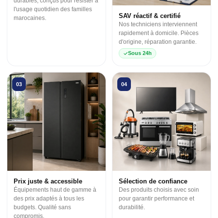
durables, conçus pour résister à
l'usage quotidien des familles
SAV réactif & certifié
marocaines.
Nos techniciens interviennent
rapidement à domicile. Pièces
d'origine, réparation garantie.
Sous 24h
03
04
Prix juste & accessible
Sélection de confiance
Équipements haut de gamme à
Des produits choisis avec soin
des prix adaptés à tous les
pour garantir performance et
budgets. Qualité sans
durabilité.
compromis.