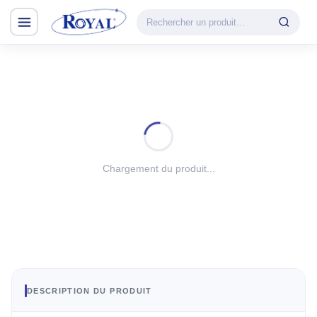
Climatisation & Chauffage
CATÉGORIE
VEDETTE
Climatisation
Cuisson
& Chauffage
Découvrir la
Froid
gamme
Lavage
Chargement du produit...
CHAUFFAGE
Petit Électroménager
Convecteur
TV & Multimédia
Halogène
PTC
Tous les produits
Radiateur BH
Soufflant
DESCRIPTION DU PRODUIT
Tower