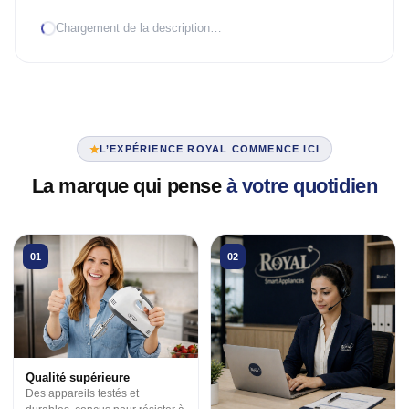
Chargement de la description…
TRAITEMENT D'AIR
Climatiseur mobile
Mural Inverter
Mural On/Off
L’EXPÉRIENCE ROYAL COMMENCE ICI
TRAITEMENT D'EAU
La marque qui pense
à votre quotidien
Chauffe-eau élec.
VENTILATION
01
02
3 en 1
Industrielle
Tour
Qualité supérieure
Des appareils testés et