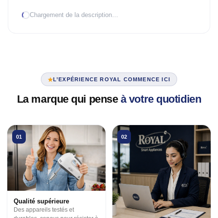
Chargement de la description…
TRAITEMENT D'AIR
Climatiseur mobile
Mural Inverter
Mural On/Off
L’EXPÉRIENCE ROYAL COMMENCE ICI
TRAITEMENT D'EAU
La marque qui pense
à votre quotidien
Chauffe-eau élec.
VENTILATION
01
02
3 en 1
Industrielle
Tour
Qualité supérieure
Des appareils testés et