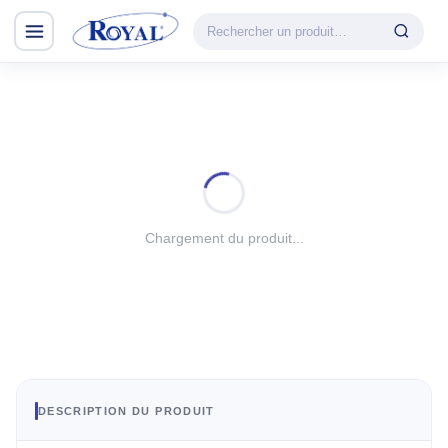
Climatisation & Chauffage
CATÉGORIE
VEDETTE
Climatisation
Cuisson
& Chauffage
Découvrir la
Froid
gamme
Lavage
Chargement du produit...
CHAUFFAGE
Petit Électroménager
Convecteur
TV & Multimédia
Halogène
PTC
Tous les produits
Radiateur BH
Soufflant
DESCRIPTION DU PRODUIT
Tower