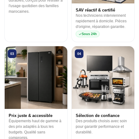
durables, conçus pour résister à
l'usage quotidien des familles
SAV réactif & certifié
marocaines.
Nos techniciens interviennent
rapidement à domicile. Pièces
d'origine, réparation garantie.
Sous 24h
03
04
Prix juste & accessible
Sélection de confiance
Équipements haut de gamme à
Des produits choisis avec soin
des prix adaptés à tous les
pour garantir performance et
budgets. Qualité sans
durabilité.
compromis.