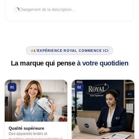
Chargement de la description…
TRAITEMENT D'AIR
Climatiseur mobile
Mural Inverter
Mural On/Off
L’EXPÉRIENCE ROYAL COMMENCE ICI
TRAITEMENT D'EAU
La marque qui pense
à votre quotidien
Chauffe-eau élec.
VENTILATION
01
02
3 en 1
Industrielle
Tour
Qualité supérieure
Des appareils testés et