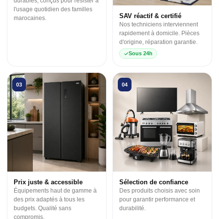
durables, conçus pour résister à
l'usage quotidien des familles
SAV réactif & certifié
marocaines.
Nos techniciens interviennent
rapidement à domicile. Pièces
d'origine, réparation garantie.
Sous 24h
03
04
Prix juste & accessible
Sélection de confiance
Équipements haut de gamme à
Des produits choisis avec soin
des prix adaptés à tous les
pour garantir performance et
budgets. Qualité sans
durabilité.
compromis.