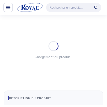
Climatisation & Chauffage
CATÉGORIE
VEDETTE
Climatisation
Cuisson
& Chauffage
Découvrir la
Froid
gamme
Lavage
Chargement du produit...
CHAUFFAGE
Petit Électroménager
Convecteur
TV & Multimédia
Halogène
PTC
Tous les produits
Radiateur BH
Soufflant
DESCRIPTION DU PRODUIT
Tower