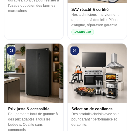
durables, conçus pour résister à
l'usage quotidien des familles
SAV réactif & certifié
marocaines.
Nos techniciens interviennent
rapidement à domicile. Pièces
d'origine, réparation garantie.
Sous 24h
03
04
Prix juste & accessible
Sélection de confiance
Équipements haut de gamme à
Des produits choisis avec soin
des prix adaptés à tous les
pour garantir performance et
budgets. Qualité sans
durabilité.
compromis.