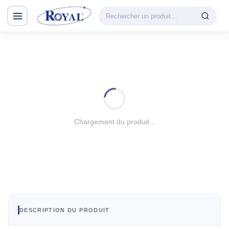
Climatisation & Chauffage
CATÉGORIE
VEDETTE
Climatisation
Cuisson
& Chauffage
Découvrir la
Froid
gamme
Lavage
Chargement du produit...
CHAUFFAGE
Petit Électroménager
Convecteur
TV & Multimédia
Halogène
PTC
Tous les produits
Radiateur BH
Soufflant
DESCRIPTION DU PRODUIT
Tower