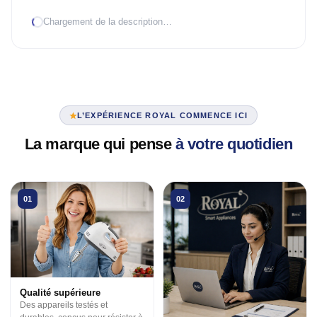
Chargement de la description…
TRAITEMENT D'AIR
Climatiseur mobile
Mural Inverter
Mural On/Off
L’EXPÉRIENCE ROYAL COMMENCE ICI
TRAITEMENT D'EAU
La marque qui pense
à votre quotidien
Chauffe-eau élec.
VENTILATION
01
02
3 en 1
Industrielle
Tour
Qualité supérieure
Des appareils testés et