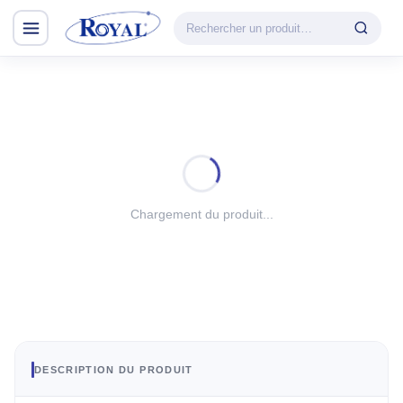
Climatisation & Chauffage
CATÉGORIE
VEDETTE
Climatisation
Cuisson
& Chauffage
Découvrir la
Froid
gamme
Lavage
Chargement du produit...
CHAUFFAGE
Petit Électroménager
Convecteur
TV & Multimédia
Halogène
PTC
Tous les produits
Radiateur BH
Soufflant
DESCRIPTION DU PRODUIT
Tower