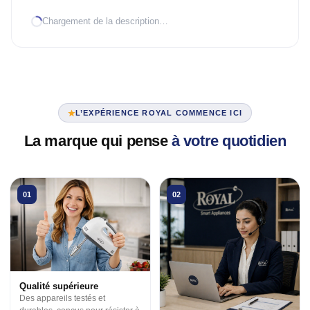
Chargement de la description…
TRAITEMENT D'AIR
Climatiseur mobile
Mural Inverter
Mural On/Off
L’EXPÉRIENCE ROYAL COMMENCE ICI
TRAITEMENT D'EAU
La marque qui pense
à votre quotidien
Chauffe-eau élec.
VENTILATION
01
02
3 en 1
Industrielle
Tour
Qualité supérieure
Des appareils testés et