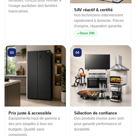
durables, conçus pour résister à
l'usage quotidien des familles
SAV réactif & certifié
marocaines.
Nos techniciens interviennent
rapidement à domicile. Pièces
d'origine, réparation garantie.
Sous 24h
03
04
Prix juste & accessible
Sélection de confiance
Équipements haut de gamme à
Des produits choisis avec soin
des prix adaptés à tous les
pour garantir performance et
budgets. Qualité sans
durabilité.
compromis.