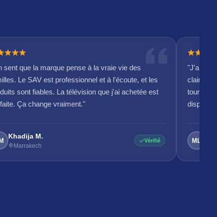
 sent que la marque pense à la vraie vie des
"J'ai con
illes. Le SAV est professionnel et à l'écoute, et les
claire et
duits sont fiables. La télévision que j'ai achetée est
tourner e
faite. Ça change vraiment."
disponible
Khadija M.
Meh
M
ML
Vérifié
Marrakech
R