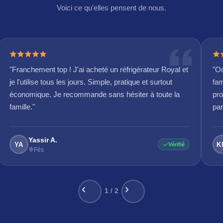
Voici ce qu'elles pensent de nous.
"Franchement top ! J'ai acheté un réfrigérateur Royal et
"On
je l'utilise tous les jours. Simple, pratique et surtout
fam
économique. Je recommande sans hésiter à toute la
pro
famille."
par
Yassir A.
YA
K
Vérifié
Fès
1 / 2