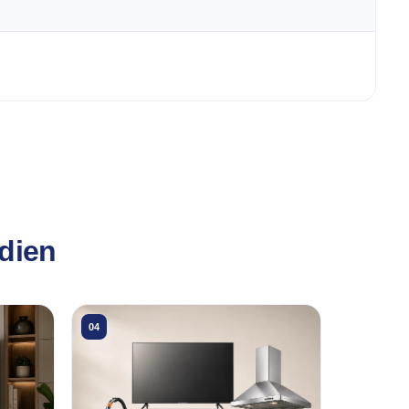
idien
04