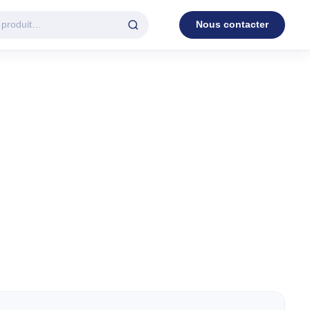
Nous contacter
D'EAU
VENTILATION
c.
3 en 1
Industrielle
Tour