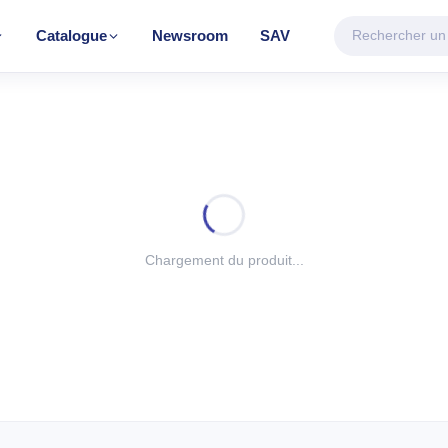
Catalogue
Newsroom
SAV
CATÉGORIE VEDETTE
Climatisation & Chauffage
Découvrir la gamme
FAGE
TRAITEMENT D'AIR
TRAITEMENT 
eur
Climatiseur mobile
Chauffe-eau éle
Chargement du produit...
e
Mural Inverter
Mural On/Off
r BH