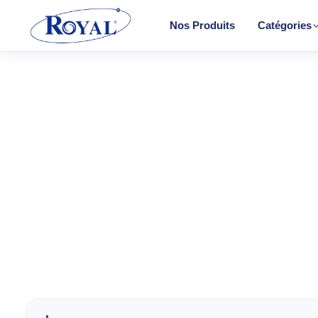
Nos Produits
Catégories
Climatisation & Chauffage
Cuisson
Froid
CHAUF
Lavage
Convect
Petit Électroménager
Halogèn
TV & Multimédia
PTC
Radiateu
Tous les produits
Soufflant
Tower