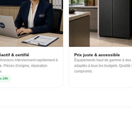
actif & certifié
Prix juste & accessible
hniciens interviennent rapidement à
Équipements haut de gamme à des 
e. Pièces d'origine, réparation
adaptés à tous les budgets. Qualité
e.
compromis.
s 24h