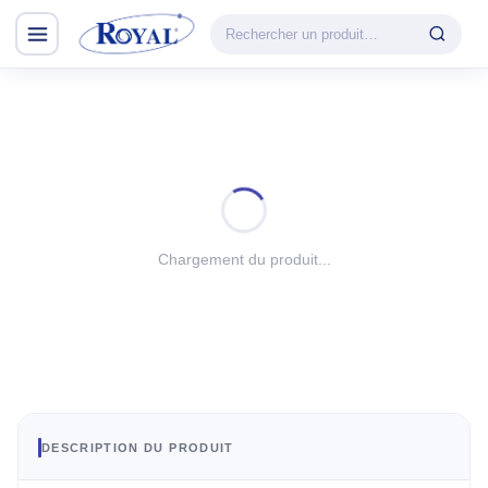
Climatisation & Chauffage
CATÉGORIE
VEDETTE
Climatisation
Cuisson
& Chauffage
Découvrir la
Froid
gamme
Lavage
Chargement du produit...
CHAUFFAGE
Petit Électroménager
Convecteur
TV & Multimédia
Halogène
PTC
Tous les produits
Radiateur BH
Soufflant
DESCRIPTION DU PRODUIT
Tower