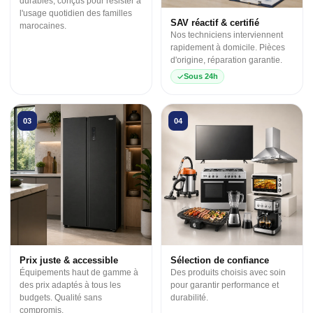
durables, conçus pour résister à
l'usage quotidien des familles
SAV réactif & certifié
marocaines.
Nos techniciens interviennent
rapidement à domicile. Pièces
d'origine, réparation garantie.
Sous 24h
03
04
Prix juste & accessible
Sélection de confiance
Équipements haut de gamme à
Des produits choisis avec soin
des prix adaptés à tous les
pour garantir performance et
budgets. Qualité sans
durabilité.
compromis.