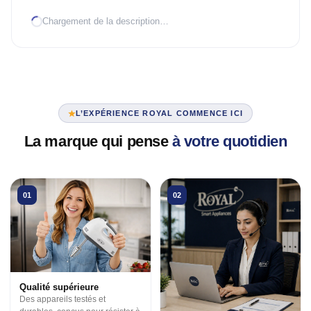
Chargement de la description…
TRAITEMENT D'AIR
Climatiseur mobile
Mural Inverter
Mural On/Off
L’EXPÉRIENCE ROYAL COMMENCE ICI
TRAITEMENT D'EAU
La marque qui pense
à votre quotidien
Chauffe-eau élec.
VENTILATION
01
02
3 en 1
Industrielle
Tour
Qualité supérieure
Des appareils testés et