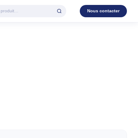
Nous contacter
D'EAU
VENTILATION
c.
3 en 1
Industrielle
Tour