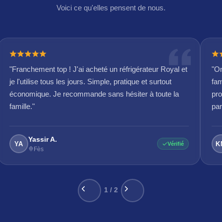
Voici ce qu'elles pensent de nous.
"Franchement top ! J'ai acheté un réfrigérateur Royal et
"On
je l'utilise tous les jours. Simple, pratique et surtout
fam
économique. Je recommande sans hésiter à toute la
pro
famille."
par
Yassir A.
YA
K
Vérifié
Fès
1 / 2