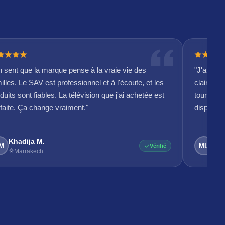
 sent que la marque pense à la vraie vie des
"J'ai con
illes. Le SAV est professionnel et à l'écoute, et les
claire et
duits sont fiables. La télévision que j'ai achetée est
tourner e
faite. Ça change vraiment."
disponible
Khadija M.
Meh
M
ML
Vérifié
Marrakech
R