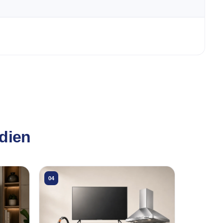
idien
04