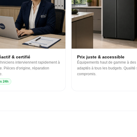
actif & certifié
Prix juste & accessible
hniciens interviennent rapidement à
Équipements haut de gamme à des 
e. Pièces d'origine, réparation
adaptés à tous les budgets. Qualité
e.
compromis.
s 24h