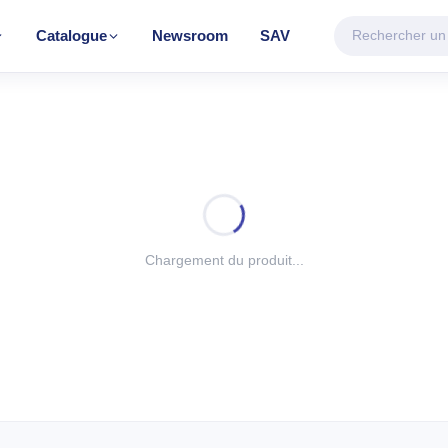
Catalogue
Newsroom
SAV
CATÉGORIE VEDETTE
Climatisation & Chauffage
Découvrir la gamme
FAGE
TRAITEMENT D'AIR
TRAITEMENT 
eur
Climatiseur mobile
Chauffe-eau éle
Chargement du produit...
e
Mural Inverter
Mural On/Off
r BH