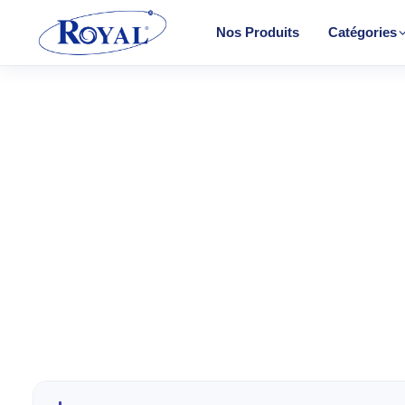
Nos Produits
Catégories
Climatisation & Chauffage
Cuisson
Froid
CHAUF
Lavage
Convect
Petit Électroménager
Halogèn
TV & Multimédia
PTC
Radiateu
Tous les produits
Soufflant
Tower