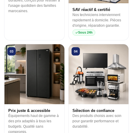
durables, conçus pour résister à
l'usage quotidien des familles
SAV réactif & certifié
marocaines.
Nos techniciens interviennent
rapidement à domicile. Pièces
d'origine, réparation garantie.
Sous 24h
03
04
Prix juste & accessible
Sélection de confiance
Équipements haut de gamme à
Des produits choisis avec soin
des prix adaptés à tous les
pour garantir performance et
budgets. Qualité sans
durabilité.
compromis.