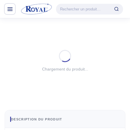
Climatisation & Chauffage
CATÉGORIE
VEDETTE
Climatisation
Cuisson
& Chauffage
Découvrir la
Froid
gamme
Lavage
Chargement du produit...
CHAUFFAGE
Petit Électroménager
Convecteur
TV & Multimédia
Halogène
PTC
Tous les produits
Radiateur BH
Soufflant
DESCRIPTION DU PRODUIT
Tower