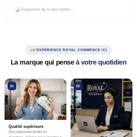
Chargement de la description…
TRAITEMENT D'AIR
Climatiseur mobile
Mural Inverter
Mural On/Off
L’EXPÉRIENCE ROYAL COMMENCE ICI
TRAITEMENT D'EAU
La marque qui pense
à votre quotidien
Chauffe-eau élec.
VENTILATION
01
02
3 en 1
Industrielle
Tour
Qualité supérieure
Des appareils testés et