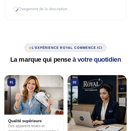
Chargement de la description…
TRAITEMENT D'AIR
Climatiseur mobile
Mural Inverter
Mural On/Off
L’EXPÉRIENCE ROYAL COMMENCE ICI
TRAITEMENT D'EAU
La marque qui pense
à votre quotidien
Chauffe-eau élec.
VENTILATION
01
02
3 en 1
Industrielle
Tour
Qualité supérieure
Des appareils testés et