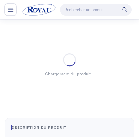
Climatisation & Chauffage
CATÉGORIE
VEDETTE
Climatisation
Cuisson
& Chauffage
Découvrir la
Froid
gamme
Lavage
Chargement du produit...
CHAUFFAGE
Petit Électroménager
Convecteur
TV & Multimédia
Halogène
PTC
Tous les produits
Radiateur BH
Soufflant
DESCRIPTION DU PRODUIT
Tower