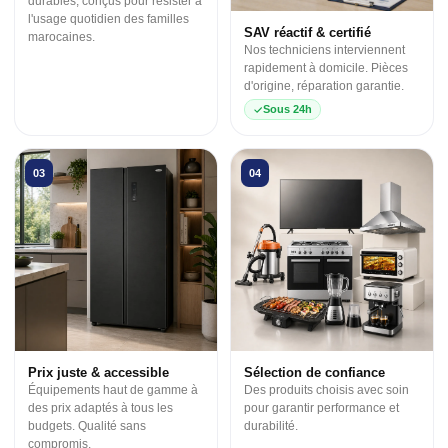
durables, conçus pour résister à
l'usage quotidien des familles
SAV réactif & certifié
marocaines.
Nos techniciens interviennent
rapidement à domicile. Pièces
d'origine, réparation garantie.
Sous 24h
03
04
Prix juste & accessible
Sélection de confiance
Équipements haut de gamme à
Des produits choisis avec soin
des prix adaptés à tous les
pour garantir performance et
budgets. Qualité sans
durabilité.
compromis.