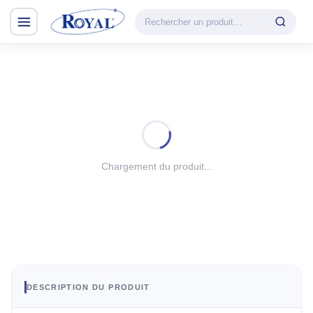
Climatisation & Chauffage
CATÉGORIE
VEDETTE
Climatisation
Cuisson
& Chauffage
Découvrir la
Froid
gamme
Lavage
Chargement du produit...
CHAUFFAGE
Petit Électroménager
Convecteur
TV & Multimédia
Halogène
PTC
Tous les produits
Radiateur BH
Soufflant
DESCRIPTION DU PRODUIT
Tower