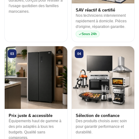
durables, conçus pour résister à
l'usage quotidien des familles
SAV réactif & certifié
marocaines.
Nos techniciens interviennent
rapidement à domicile. Pièces
d'origine, réparation garantie.
Sous 24h
03
04
Prix juste & accessible
Sélection de confiance
Équipements haut de gamme à
Des produits choisis avec soin
des prix adaptés à tous les
pour garantir performance et
budgets. Qualité sans
durabilité.
compromis.