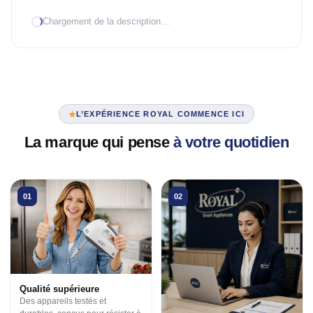
Chargement de la description…
TRAITEMENT D'AIR
Climatiseur mobile
Mural Inverter
Mural On/Off
L’EXPÉRIENCE ROYAL COMMENCE ICI
TRAITEMENT D'EAU
La marque qui pense
à votre quotidien
Chauffe-eau élec.
VENTILATION
01
02
3 en 1
Industrielle
Tour
Qualité supérieure
Des appareils testés et