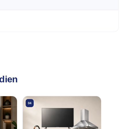
idien
04