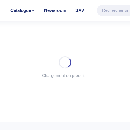
Catalogue
Newsroom
SAV
CATÉGORIE VEDETTE
Climatisation & Chauffage
Découvrir la gamme
FAGE
TRAITEMENT D'AIR
TRAITEMENT 
eur
Climatiseur mobile
Chauffe-eau éle
Chargement du produit...
e
Mural Inverter
Mural On/Off
r BH