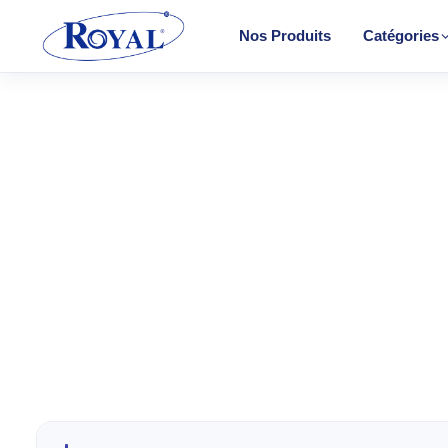
Nos Produits
Catégories
Climatisation & Chauffage
Cuisson
Froid
CHAUF
Lavage
Convect
Petit Électroménager
Halogèn
TV & Multimédia
PTC
Radiateu
Tous les produits
Soufflant
Tower