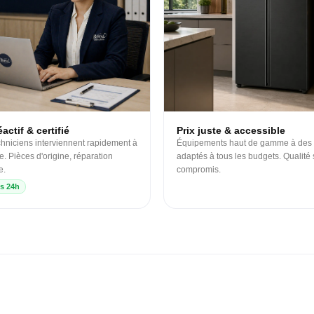
actif & certifié
Prix juste & accessible
hniciens interviennent rapidement à
Équipements haut de gamme à des 
e. Pièces d'origine, réparation
adaptés à tous les budgets. Qualité
e.
compromis.
s 24h