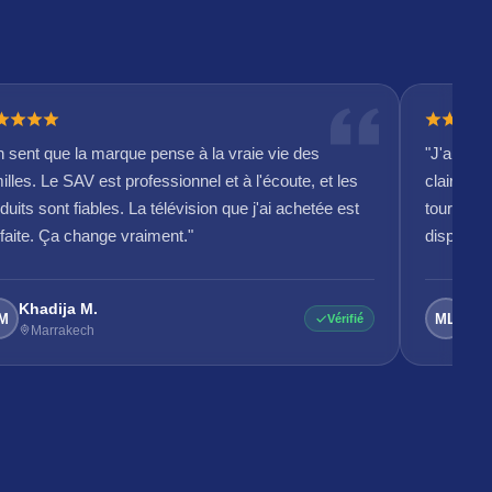
 sent que la marque pense à la vraie vie des
"J'ai con
illes. Le SAV est professionnel et à l'écoute, et les
claire et
duits sont fiables. La télévision que j'ai achetée est
tourner e
faite. Ça change vraiment."
disponible
Khadija M.
Meh
M
ML
Vérifié
Marrakech
R