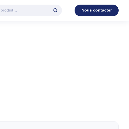
Nous contacter
D'EAU
VENTILATION
c.
3 en 1
Industrielle
Tour