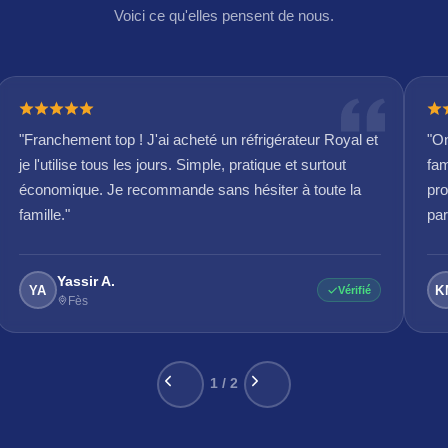
Voici ce qu'elles pensent de nous.
"Franchement top ! J'ai acheté un réfrigérateur Royal et
"On
je l'utilise tous les jours. Simple, pratique et surtout
fam
économique. Je recommande sans hésiter à toute la
pro
famille."
par
Yassir A.
YA
K
Vérifié
Fès
1 / 2