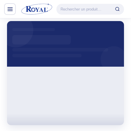
Climatisation & Chauffage
CATÉGORIE
VEDETTE
Climatisation
Cuisson
& Chauffage
Découvrir la
Froid
gamme
Lavage
CHAUFFAGE
Petit Électroménager
Convecteur
TV & Multimédia
Halogène
PTC
Tous les produits
Radiateur BH
Soufflant
Tower