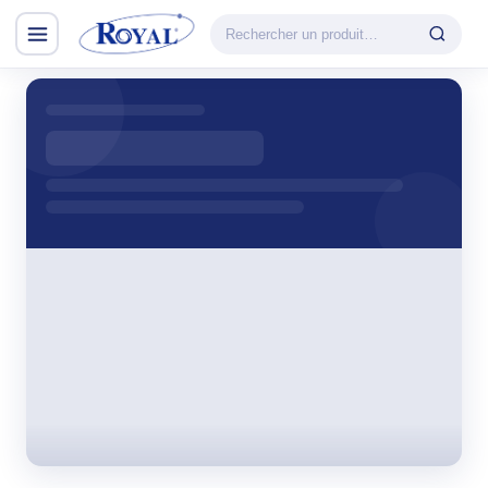
Climatisation & Chauffage
CATÉGORIE
VEDETTE
Climatisation
Cuisson
& Chauffage
Découvrir la
Froid
gamme
Lavage
CHAUFFAGE
Petit Électroménager
Convecteur
TV & Multimédia
Halogène
PTC
Tous les produits
Radiateur BH
Soufflant
Tower