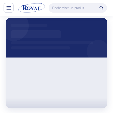
Climatisation & Chauffage
CATÉGORIE
VEDETTE
Climatisation
Cuisson
& Chauffage
Découvrir la
Froid
gamme
Lavage
CHAUFFAGE
Petit Électroménager
Convecteur
TV & Multimédia
Halogène
PTC
Tous les produits
Radiateur BH
Soufflant
Tower