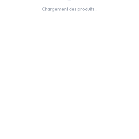
Chargement des produits...